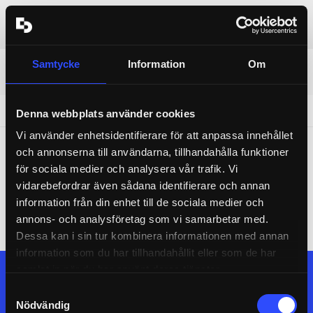
Se alla föreställningar
Konto
0
sv
en
Se alla föreställningar
Biljetter
föremål
AMNESI
Samtycke
Information
Om
ÄNDRA DATUM
CHOOSE A
FRYST AMNESI
31 januari 2027
15:00
Det här eventet är inte tillgängligt just nu…
Denna webbplats använder cookies
Vi använder enhetsidentifierare för att anpassa innehållet
Det kan bero på att eventet har tagits bort, ännu inte är släppt till
och annonserna till användarna, tillhandahålla funktioner
allmänheten, eller för närvarande endast är tillgängligt för
för sociala medier och analysera vår trafik. Vi
medlemmar.
vidarebefordrar även sådana identifierare och annan
Om du försöker boka biljetter under förhandsköp, vänligen säkerställ
information från din enhet till de sociala medier och
att du är registrerad medlem och att du är
inloggad
på ditt konto.
annons- och analysföretag som vi samarbetar med.
När du har loggat in bör eventet vara tillgängligt för bokning.
Dessa kan i sin tur kombinera informationen med annan
information som du har tillhandahållit eller som de har
samlat in när du har använt deras tjänster.
Se alla föreställningar
Samtyckesval
Nödvändig