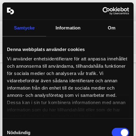
Laddar
Se alla föreställningar
Konto
0
sv
en
Se alla föreställningar
Biljetter
föremål
PARZIVAL
Samtycke
Information
Om
ÄNDRA DATUM
CHOOSE A
2 oktober 2026
19:00
Lilla scenen
Om tillgängligheten
Denna webbplats använder cookies
Filtrera efter pris
You can filter by price by selecting or ta
595 kr
150 kr
Vi använder enhetsidentifierare för att anpassa innehållet
For more information on venue accessibility, please select acces
och annonserna till användarna, tillhandahålla funktioner
för sociala medier och analysera vår trafik. Vi
vidarebefordrar även sådana identifierare och annan
information från din enhet till de sociala medier och
annons- och analysföretag som vi samarbetar med.
Dessa kan i sin tur kombinera informationen med annan
information som du har tillhandahållit eller som de har
samlat in när du har använt deras tjänster.
Samtyckesval
Nödvändig