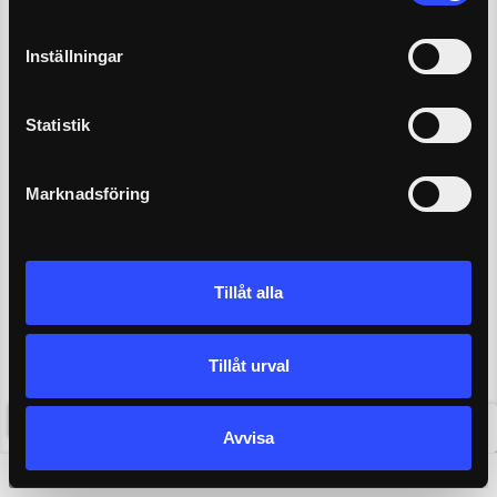
Inställningar
Statistik
Marknadsföring
Tillåt alla
Tillåt urval
OM PLATSERNA
Expa
Avvisa
TILL KASSAN
0
0 kr
Ändra
0 seats selected